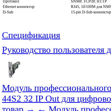
Протокол
SNMP, TCP/IP, HTTP
Ethernet коннектор
RJ45, 10/100M для NM
D-Sub
15-pin D-Sub коннекто
Спецификация
Руководство пользователя
Модуль профессиональног
44S2 32 IP Out для цифр
товар →
← Модуль професс