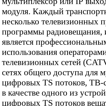
мультиплексор или
IP
выход
модуля. Каждый транспорт
несколько телевизионных п
программы радио
вещания, 
является профессиональным
использования операторами
телевизионных сетей (
CAT
сетях общего доступа для
м
цифровых
TS
потоков, ТВ-
в качестве одно
го из устро
цифровых
TS
потоков веща