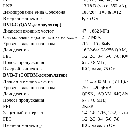
LNB
13/18 В (макс. 350 мA),
Декодирование Рида-Соломона
188/204, T=8 & I=12
Входной коннектор
F, 75 Ом
DVB-С (QAM-демодулятор)
Диапазон входных частот
47 ... 862 МГц
Символьная скорость потока на входе
2 - 7 MS/s
Уровень входного сигнала
-15 ... 15 дБмВ
Демодулятор
16/32/64/128/256 QAM, 
FEC
1/2, 2/3, 3/4, 5/6, 7/8; K
Полоса пропускания
6 / 7 / 8 МГц
Входной коннектор
IEC, мама, 75 Ом
DVB-T (COFDM-демодулятор)
Диапазон входных частот
174 ... 230 МГц (VHF);
Уровень входного сигнала
-70 ... -20 дБмВ
Демодулятор
QPSK, 16QAM, 64QA
Полоса пропускания
6 / 7 / 8 МГц
FFT
2К/8К
Защитный интервал
1/4, 1/8, 1/16, 1/32, выкл
FEC
1/2, 2/3, 3/4, 5/6, 7/8
Входной коннектор
IEC, мама, 75 Ом