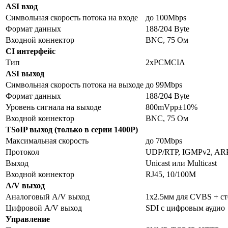
ASI вход
Символьная скорость потока на входе
до 100Mbps
Формат данных
188/204 Byte
Входной коннектор
BNC, 75 Ом
CI интерфейс
Тип
2хPCMCIA
ASI выход
Символьная скорость потока на выходе
до 99Mbps
Формат данных
188/204 Byte
Уровень сигнала на выходе
800mVpp
±
10%
Входной коннектор
BNC, 75 Ом
TSoIP выход (только в серии 1400Р)
Максимальная скорость
до 70Mbps
Протокол
UDP/RTP, IGMPv2, AR
Выход
Unicast или Multicast
Входной коннектор
RJ45, 10/100M
A/V выход
Аналоговый A/V выход
1х2.5мм для CVBS + ст
Цифровой A/V выход
SDI с цифровым аудио
Управление