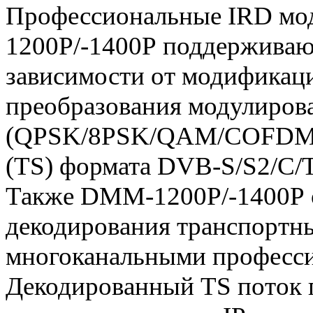
Профессиональные
IRD
мо
1200
P
/-1400
P
поддерживают
зависимости
от модификаци
преобразования модулиров
(
QPSK
/8
PSK
/
QAM
/
COFD
(
TS
) формата
DVB
-
S
/
S
2/
C
/
Также
DMM
-1200
P
/-1400
P
декодирования транспорт
многоканальными профес
Декодированный
TS
поток 