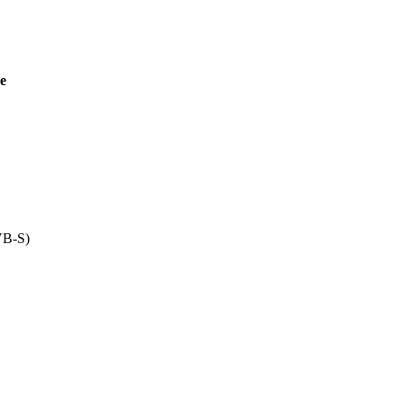
е
DVB-S)