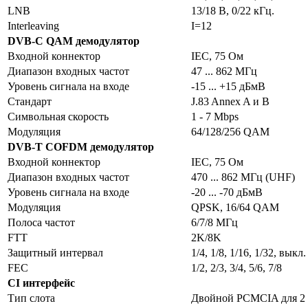
LNB
13/18 В, 0/22 кГц.
Interleaving
I=12
DVB-C QAM демодулятор
Входной коннектор
IEC, 75 Ом
Диапазон входных частот
47 ... 862 МГц
Уровень сигнала на входе
-15 ... +15 дБмВ
Стандарт
J.83 Annex A и B
Символьная скорость
1 - 7 Mbps
Модуляция
64/128/256 QAM
DVB-T COFDM демодулятор
Входной коннектор
IEC, 75 Ом
Диапазон входных частот
470 ... 862 MГц (UHF)
Уровень сигнала на входе
-20 ... -70 дБмВ
Модуляция
QPSK, 16/64 QAM
Полоса частот
6/7/8 MГц
FTT
2K/8K
Защитный интервал
1/4, 1/8, 1/16, 1/32, выкл.
FEC
1/2, 2/3, 3/4, 5/6, 7/8
CI интерфейс
Тип слота
Двойной PCMCIA для 2 