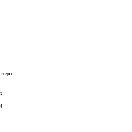
 стерео
t
M