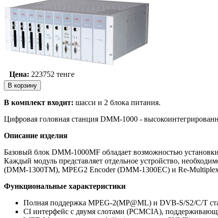
Цена:
223752
тенге
В комплект входит:
шасси и 2 блока питания.
Цифровая головная станция DMM-1000 - высокоинтегрированно
Описание изделия
Базовый блок DMM-1000MF обладает возможностью установки 
Каждый модуль представляет отдельное устройство, необход
(DMM-1300TM), MPEG2 Encoder (DMM-1300EC) и Re-Multiple
Функциональные характеристики
Полная поддержка MPEG-2(MP@ML) и DVB-S/S2/C/T ста
CI интерфейс с двумя слотами (PCMCIA), поддерживающим