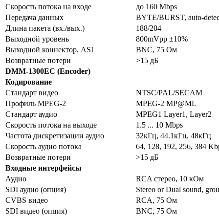
Скорость потока на входе
до 160 Mbps
Передача данных
BYTE/BURST, auto-detec
Длина пакета (вх./вых.)
188/204
Выходной уровень
800mVpp ±10%
Выходной коннектор, ASI
BNC, 75 Ом
Возвратные потери
>15 дБ
DMM-1300EC (Encoder)
Кодирование
Стандарт видео
NTSC/PAL/SECAM
Профиль MPEG-2
MPEG-2 MP@ML
Стандарт аудио
MPEG1 Layer1, Layer2
Скорость потока на выходе
1.5 ... 10 Mbps
Частота дискретизации аудио
32кГц, 44.1кГц, 48кГц
Скорость аудио потока
64, 128, 192, 256, 384 Kb
Возвратные потери
>15 дБ
Входные интерфейсы
Аудио
RCA стерео, 10 кОм
SDI аудио (опция)
Stereo or Dual sound, group
CVBS видео
RCA, 75 Ом
SDI видео (опция)
BNC, 75 Ом