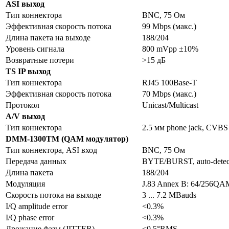
ASI выход
Тип коннектора
BNC, 75 Ом
Эффективная скорость потока
99 Mbps (макс.)
Длина пакета на выходе
188/204
Уровень сигнала
800 mVpp ±10%
Возвратные потери
>15 дБ
TS IP выход
Тип коннектора
RJ45 100Base-T
Эффективная скорость потока
70 Mbps (макс.)
Протокол
Unicast/Multicast
A/V выход
Тип коннектора
2.5 мм phone jack, CVBS
DMM-1300TM (QAM модулятор)
Тип коннектора, ASI вход
BNC, 75 Ом
Передача данных
BYTE/BURST, auto-detec
Длина пакета
188/204
Модуляция
J.83 Annex B: 64/256QA
Скорость потока на выходе
3 ... 7.2 MBauds
I/Q amplitude error
<0.3%
I/Q phase error
<0.3%
Дрожание фазы (JITTER)
<0.5°RMS