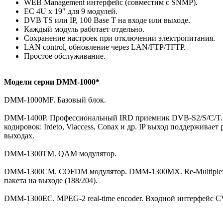
WEB Management интерфейс (совместим с SNMP).
EC 4U x 19" для 9 модулей.
DVB TS или IP, 100 Base T на входе или выходе.
Каждый модуль работает отдельно.
Сохранение настроек при отключении электропитания.
LAN control, обновление через LAN/FTP/TFTP.
Простое обслуживание.
Модели серии DMM-1000*
DMM-1000MF. Базовый блок.
DMM-1400P. Профессиональный IRD приемник DVB-S2/S/C/T. В
кодировок: Irdeto, Viaccess, Conax и др. IP выход поддерживае
выходах.
DMM-1300TM. QAM модулятор.
DMM-1300CM. COFDM модулятор. DMM-1300MX. Re-Multiplexer: 
пакета на выходе (188/204).
DMM-1300EC. MPEG-2 real-time encoder. Входной интерфейс CV