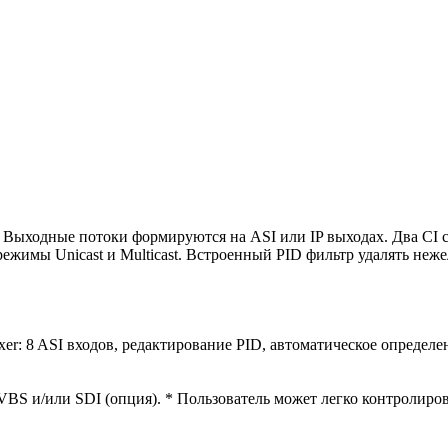
ыходные потоки формируются на ASI или IP выходах. Два CI 
т режимы Unicast и Multicast. Встроенный PID фильтр удалять не
8 ASI входов, редактирование PID, автоматическое определени
BS и/или SDI (опция). * Пользователь может легко контролиров