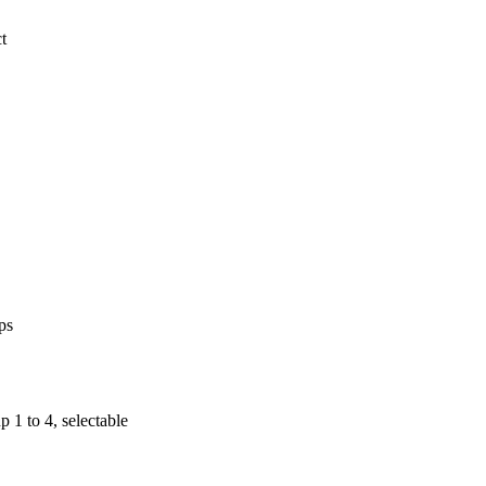
t
ps
 1 to 4, selectable