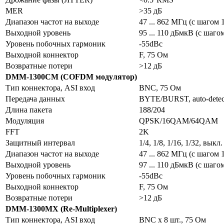
MER
>35 дБ
Диапазон частот на выходе
47 ... 862 МГц (с шагом 
Выходной уровень
95 ... 110 дБмкВ (с шаго
Уровень побочных гармоник
-55dBc
Выходной коннектор
F, 75 Ом
Возвратные потери
>12 дБ
DMM-1300СM (COFDM модулятор)
Тип коннектора, ASI вход
BNC, 75 Ом
Передача данных
BYTE/BURST, auto-detec
Длина пакета
188/204
Модуляция
QPSK/16QAM/64QAM
FFT
2K
Защитный интервал
1/4, 1/8, 1/16, 1/32, выкл.
Диапазон частот на выходе
47 ... 862 МГц (с шагом 
Выходной уровень
97 ... 110 дБмкВ (с шаго
Уровень побочных гармоник
-55dBc
Выходной коннектор
F, 75 Ом
Возвратные потери
>12 дБ
DMM-1300MX (Re-Multiplexer)
Тип коннектора, ASI вход
BNC x 8 шт., 75 Ом