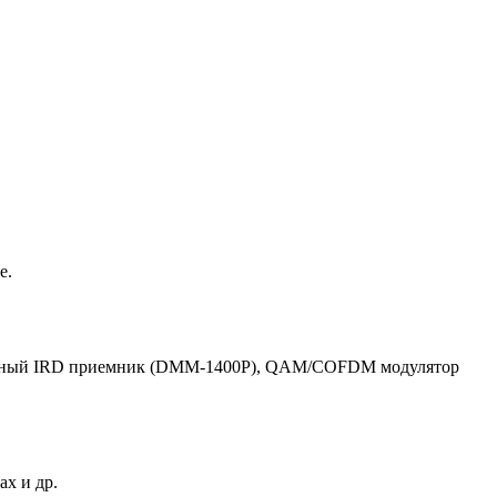
е.
ональный IRD приемник (DMM-1400P), QAM/COFDM модулятор
x и др.