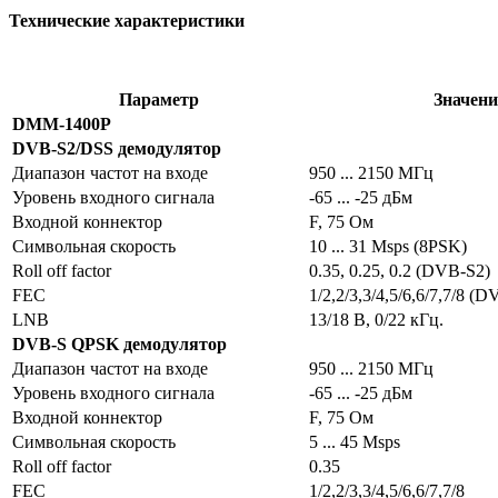
Технические характеристики
Параметр
Значени
DMM-1400P
DVB-S2/DSS демодулятор
Диапазон частот на входе
950 ... 2150 МГц
Уровень входного сигнала
-65 ... -25 дБм
Входной коннектор
F, 75 Ом
Символьная скорость
10 ... 31 Msps (8PSK)
Roll off factor
0.35, 0.25, 0.2 (DVB-S2)
FEC
1/2,2/3,3/4,5/6,6/7,7/8 (
LNB
13/18 В, 0/22 кГц.
DVB-S QPSK демодулятор
Диапазон частот на входе
950 ... 2150 МГц
Уровень входного сигнала
-65 ... -25 дБм
Входной коннектор
F, 75 Ом
Символьная скорость
5 ... 45 Msps
Roll off factor
0.35
FEC
1/2,2/3,3/4,5/6,6/7,7/8