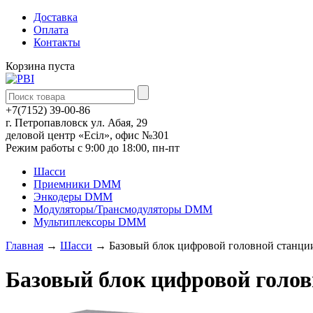
Доставка
Оплата
Контакты
Корзина пуста
+7(7152) 39-00-86
г. Петропавловск yл. Абая, 29
деловой центр «Есiл», офис №301
Режим работы с 9:00 до 18:00, пн-пт
Шасси
Приемники DMM
Энкодеры DMM
Модуляторы/Трансмодуляторы DMM
Мультиплексоры DMM
Главная
→
Шасси
→ Базовый блок цифровой головной станц
Базовый блок цифровой голо